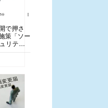
 5分
開で押さ
施策「ソー
ュリティ
メント」