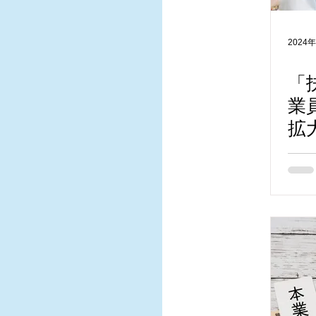
2024
「
業
拡
か