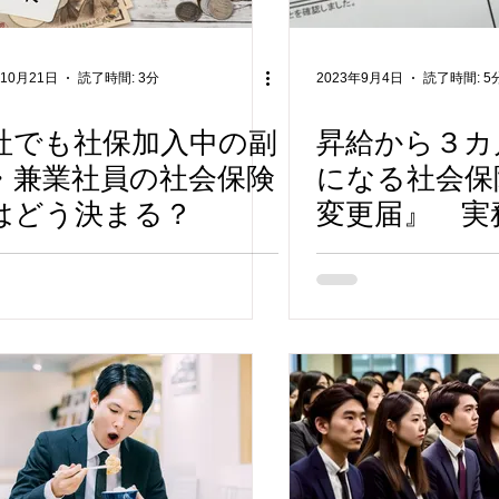
年10月21日
読了時間: 3分
2023年9月4日
読了時間: 5
社でも社保加入中の副
昇給から３カ
・兼業社員の社会保険
になる社会保
はどう決まる？
変更届』 実
る勘違い３選