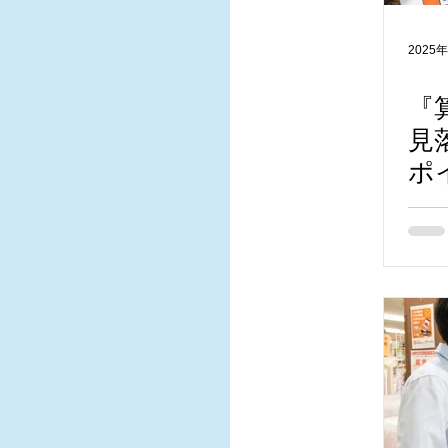
2025
『
見
ポ