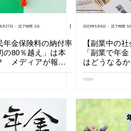
年6月27日
読了時間: 2分
2023年5月8日
読了時間: 5
民年金保険料の納付率
【副業中の社
初の80％越え」は本
「副業で年金
？ メディアが報じ
はどうなるか
れない年金統計のカ
われたら何と
クリ
よい