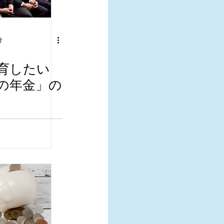
分
育したい
の年金」の