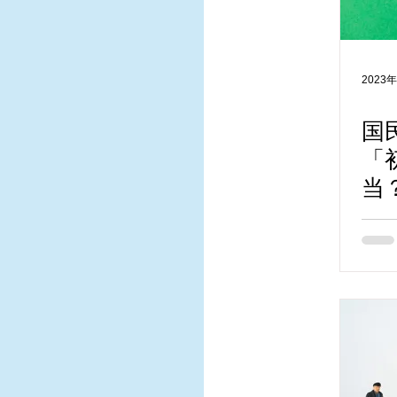
2023
国
「
当
切
ラ