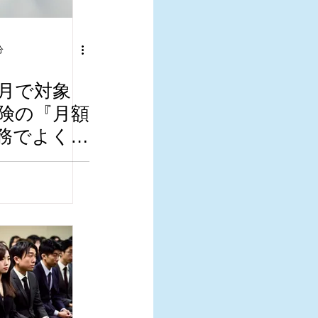
分
月で対象
険の『月額
務でよくあ