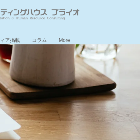
zation & Human Resource Consulting
ィア掲載
コラム
More