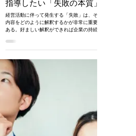
2025年5月19日
読了時間: 4分
組織リーダーが若年社員に
指導したい「失敗の本質」
経営活動に伴って発生する「失敗」は、その
内容をどのように解釈するかが非常に重要で
ある。好ましい解釈ができれば企業の持続的
成長が期待できる反面、好ましくない解釈が
原因で組織の沈滞化を招いてしまうケースも
あるからである。そこで、今回は組織を統括
するリーダーが、「失敗」をどのように捉え
て若年社員を指導すべきかを考察してみよ
う。