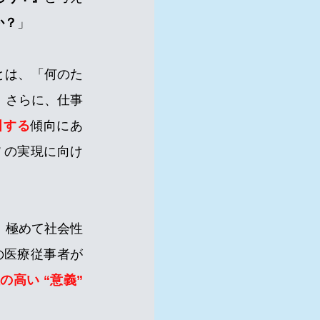
か？
」
とは、
「何のた
。さらに、仕事
引する
傾向にあ
” の実現に向け
、極めて社会性
の医療従事者が
の高い “意義” 