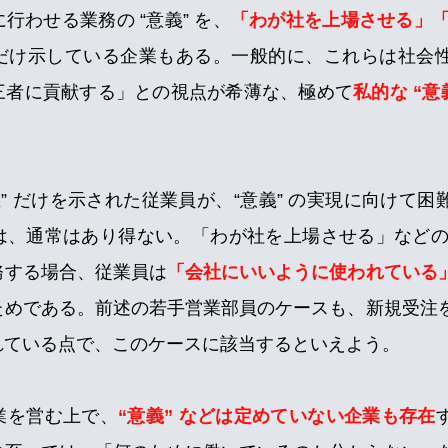
行わせる業務の “意義” を、
「わが社を上場させる」「
だけ示している企業もある。一般的に、これらは社会性の高
三者に貢献する」との視点が希薄な、極めて
私的な “意義
義” だけを示された従業員が、“意義” の実現に向けて
、通常はあり得ない。「わが社を上場させる」などの “
務する場合、従業員は
「会社にいいように使われている
ためである。前述の若手営業部員のケースも、新規受注
れている点で、このケースに該当するといえよう。
業を営む上で、
“意義” などは定めていない企業も存在