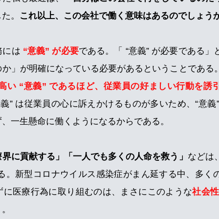
した。
これ以上、この会社で働く意味はあるのでしょう
務には
“意義” が必要
である。「 “意義” が必要である」
のか」が明確になっている必要がある
ということである
高い “意義” であるほど、従業員の好ましい行動を誘
意義” は従業員の心に訴えかけるものが多いため、“意義
ず、一生懸命に働くようになるからである。
療界に貢献する」「一人でも多くの人命を救う」
などは
いえる。新型コロナウイルス感染症がまん延する中、多く
ずに医療行為に取り組むのは、まさにこのような
社会性
う。