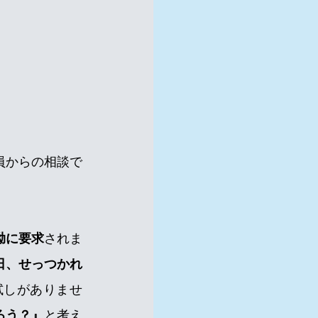
員からの相談で
拗に要求
されま
日、せっつかれ
試しがありませ
ろう？』
と考え