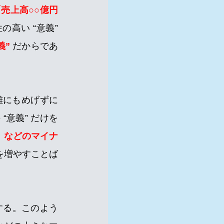
売上高○○億円
い “意義” 
” 
だからであ
困難にもめげずに
意義” だけを
」などのマイナ
を増やすことば
する。このよう