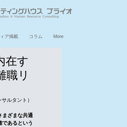
zation & Human Resource Consulting
ィア掲載
コラム
More
内在す
離職リ
ンサルタント）
さまざまな共通
確であるという