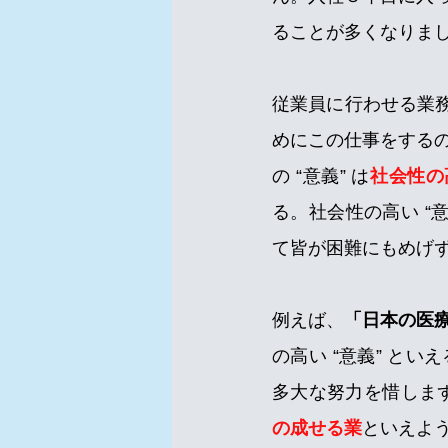
ることが多くなりま
従業員に行わせる業
めにこの仕事をする
の “意義” は
社会性の
る。社会性の高い “
て皆が困難にもめげ
例えば、
「日本の医
の高い “意義” と
多大な努力を惜しま
の成せる業
といえよ