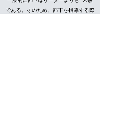
 一般的に部下はリーダーよりも “未熟” 
である。そのため、部下を指導する際
には、リーダーが
部下の “未熟さ ”に耐
えられなくなると、部下指導は円滑に
進まなくなって
しまう。従って、「部
下の説明が言い訳がましくて腹が立
つ」「部下の説明が要領を得ないため
にイライラが募り、我慢できなくな
る」「部下の発言を途中まで聞いて、
その後に何を言うのかの見当が付く
と、自分の意見を言わずにはいられな
くなる」などのことがあったとしても
グッとこらえ、
まずは部下の言い分に
最後までしっかりと耳を傾けたい
もの