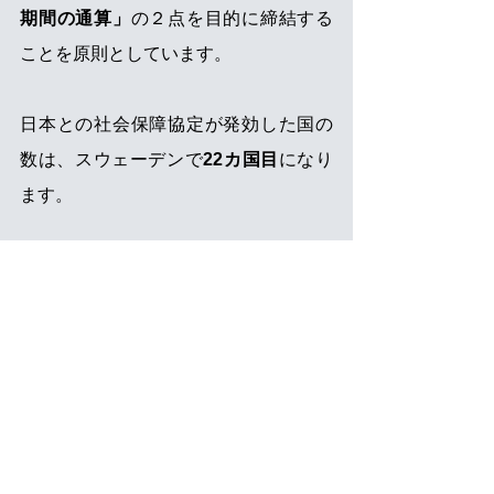
期間の通算」
の２点を目的に締結する
ことを原則としています。
日本との社会保障協定が発効した国の
数は、スウェーデンで
22カ国目
になり
ます。
《参考》
日本年金機構ホームページ：協定相手
国別の情報（スウェーデン）
年金実務情報
すべて表示
最新記事