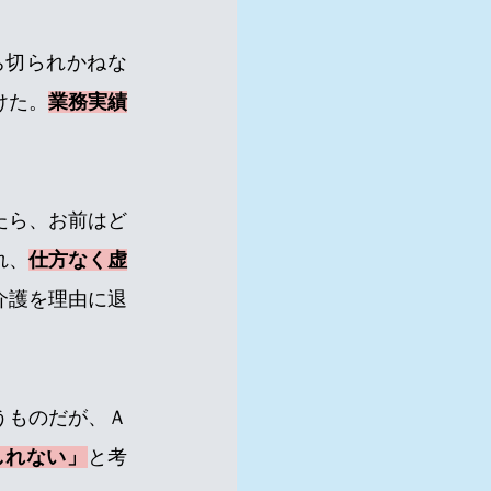
ち切られかねな
けた。
業務実績
たら、お前はど
れ、
仕方なく虚
介護を理由に退
うものだが、Ａ
しれない」
と考