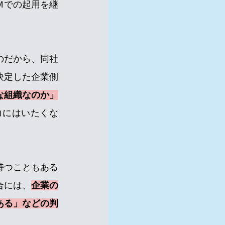
Ｍでの起用を継
のだから、同社
決定した企業側
な組織なのか」
コにはいたくな
持つこともある
合には、
企業の
ある」などの判