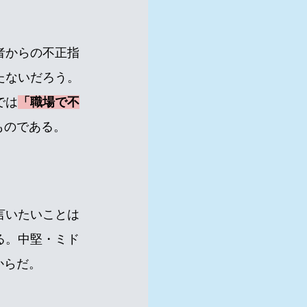
者からの不正指
たないだろう。
では
「職場で不
ものである。
言いたいことは
る。中堅・ミド
からだ。