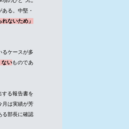
事項のひとつに
がある。中堅・
られないため」
いるケースが多
くない
ものであ
出する報告書を
今月は実績が芳
ある部長に確認