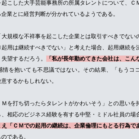
を起こした大手芸能事務所の所属タレントについて、Ｃ
る企業とに経営判断が分かれているようである。
「大規模な不祥事を起こした企業とは取引すべきでない
Ｍ起用は継続すべきでない」と考えた場合、起用継続を
く失望するだろう。
「私が長年勤めてきた会社は、こん
感情を抱いても不思議ではない。その結果、「もうコ
決意するかもしれない。
ＣＭを打ち切ったらタレントがかわいそう」との思いを
ら、相応のビジネス経験を有する中堅・ミドル社員の場
まえ「ＣＭでの起用の継続は、企業倫理にもとる行為で
ものである。