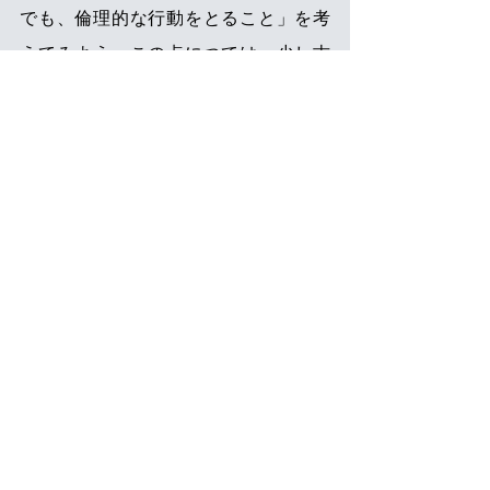
でも、倫理的な行動をとること」を考
えてみよう。この点につては、少し古
いが象徴的な事例を紹介しよう。
今から約20年前、
大手飲料会社による
食中毒事件
が発生した。その際、経緯
説明の記者会見を一方的に打ち切った
企業側に対し、多くのメディアが会見
の延長を求めて詰め寄る事態となっ
た。これに対し、
企業側のトップは記
者たちに向かい「私は寝ていないんだ
よ！」と声を荒らげて
立ち去ろうとし
た。「自分は寝ておらずに疲れている
から、会見の延長はしない」という趣