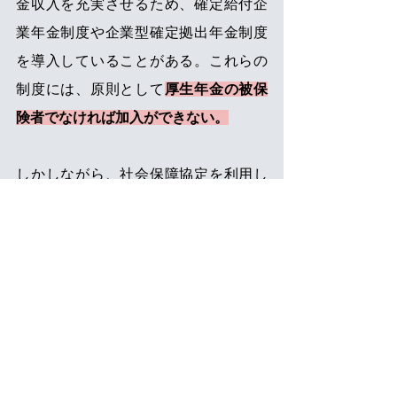
金収入を充実させるため、確定給付企
業年金制度や企業型確定拠出年金制度
を導入していることがある。これらの
制度には、原則として
厚生年金の被保
険者でなければ加入ができない。
しかしながら、社会保障協定を利用し
た結果としてスウェーデンの年金制度
のみに加入する場合には、日本の厚生
年金からは抜けることになる。その結
果、日本での勤務時に加入していた確
定給付企業年金や企業型確定拠出年金
への加入の継続が不可能となり、将
来、企業年金制度から受け取る年金額