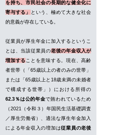
を持ち、市民社会の長期的な健全化に
寄与する」
という、極めて大きな社会
的意義が存在している。
従業員が厚生年金に加入するというこ
とは、当該従業員の
老後の年金収入が
増加する
ことを意味する。現在、高齢
者世帯（「65歳以上の者のみの世帯」
または「65歳以上と18歳未満の未婚者
で構成する世帯」）における所得の
62.3％は公的年金
で賄われているため
（2021（令和３）年国民生活基礎調査
／厚生労働省）、適法な厚生年金加入
による年金収入の増加は
従業員の老後