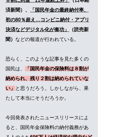
８割に到達　11年連続上昇」
（日本経
済新聞）、
「国民年金の最終納付率、
初の80％超え…コンビニ納付・アプリ
決済などデジタル化が奏功」
（読売新
聞）
などの報道が行われている。
恐らく、このような記事を見た多くの
国民は、
「国民年金の保険料は８割が
納められ、残り２割は納められていな
い」
と思うだろう。しかしながら、果
たして本当にそうだろうか。
今回発表されたニュースリリースによ
ると、国民年金保険料の納付義務があ