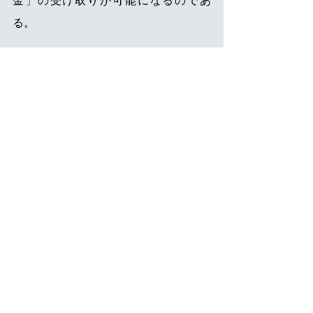
金」の受け取りが可能になるのであ
る。 
この「脱退一時金」は
日本に住所を有
しなくなった日から２年以内に手続き
をしないと受け取りができない。ただ
し、日本の年金制度の加入期間が10年
以上ある場合には、年金として受け取
れるため、脱退一時金は受け取れない
ので注意が必要である。 
わが国の年金制度は「外国籍者であ
る」という理由で加入を制限していな
い。また、
外国籍者が加入中に掛けた