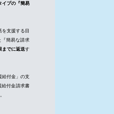
タイプの『簡易
活を支援する目
た『簡易な請求
限までに返送
す
援給付金」の支
援給付金請求書
す。