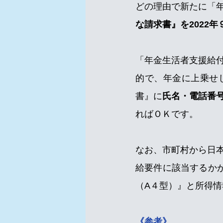
どの理由で新たに「
な請求書』を2022
「年金生活者支援給
的で、年金に上乗せ
書』に
氏名・電話番
ればＯＫです。
なお、市町村から日
給要件に該当するか
（A４型）』と所得
《参考》