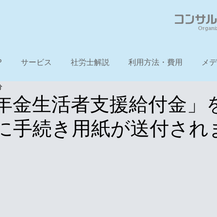
Organi
P
サービス
社労士解説
利用方法・費用
メデ
分
年金生活者支援給付金」
に手続き用紙が送付され