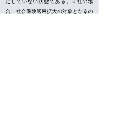
定していない状態である。Ｃ社の場
合、社会保険適用拡大の対象となるの
だろうか。
このようなケースでは、厚生年金に加
入する従業員数が
12カ月のうち6カ月以
上、101人以上になることが見込まれる
のであれば、
適用拡大の対象とされ
る。従って、今後１年間の従業員数の
推移を予測し、半分以上の月が101人以
上になると考えられるのであれば、そ
の企業で働く一定の短時間労働者は社
会保険加入が義務付けられることにな
る。