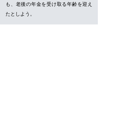
も、老後の年金を受け取る年齢を迎え
たとしよう。
この場合、夫は厚生年金に40年も加入
したのだから、当然、配偶者の割り増
しが付いた老齢厚生年金を受け取れる
と思えるかもしれない。ところが、こ
の経営者が受け取る老齢厚生年金に
も、割り増し分が上乗せされることは
ない。理由は、
妻が「厚生年金に20年
以上加入した実績に基づく年金」を受
け取れるから
である。
厚生年金には、割り増しの対象となる