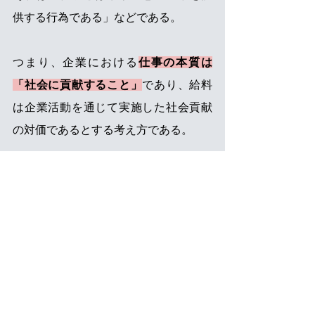
供する行為である」などである。
つまり、企業における
仕事の本質は
「社会に貢献すること」
であり、給料
は企業活動を通じて実施した社会貢献
の対価であるとする考え方である。
この教育は、「仕事でお客様に喜んで
もらいたい」などの感情を社員に醸成
することに繋がるものであり、
内発的
動機付けにアプローチする手法
であ
る。そのため、社員の働く意欲を喚起
する効果が期待できると言える。