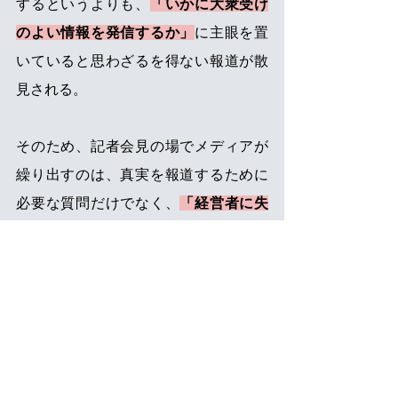
するというよりも、
「いかに大衆受け
のよい情報を発信するか」
に主眼を置
いていると思わざるを得ない報道が散
見される。
そのため、記者会見の場でメディアが
繰り出すのは、真実を報道するために
必要な質問だけでなく、
「経営者に失
言をさせること」「組織リーダーに失
態を演じさせること」を狙った “挑発的
な質問” や “揚げ足取り行為” 
が少なく
ない。
このようなメディアの言動に経営者が