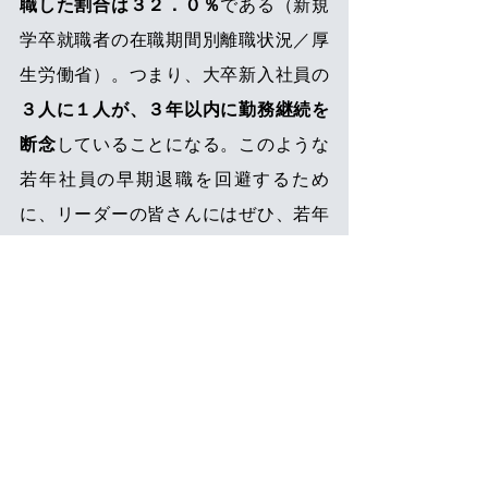
職した割合は３２．０％
である（新規
学卒就職者の在職期間別離職状況／厚
生労働省）。つまり、大卒新入社員の
３人に１人が、３年以内に勤務継続を
断念
していることになる。このような
若年社員の早期退職を回避するため
に、リーダーの皆さんにはぜひ、若年
社員と “継続的な接点” を持つことを習
慣にしてほしい。
「“継続的な接点” を
持つ」とは、換言すれば「コミュニケ
ーションを絶たない」という意味
であ
る。
新入社員の退職希望に直面した時、原