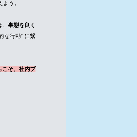
えよう。
は、
事態を良く
的な行動” に繋
らこそ、社内プ