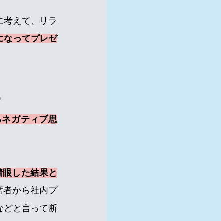
に考えて、リラ
になってプレゼ
る
るネガティブ思
着眼した結果と
席者から社内プ
などと言って断