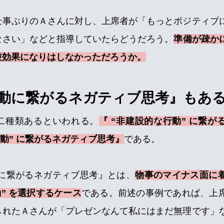
仕事ぶりのＡさんに対し、上席者が「もっとポジティブ
なさい」などと指導していたらどうだろう。
準備が疎か
逆効果になりはしなかっただろうか。
動に繋がるネガティブ思考』もあ
二種類あるといわれる。
『 “非建設的な行動” に繋が
行動” に繋がるネガティブ思考』
である。
” に繋がるネガティブ思考』とは、
物事のマイナス面に
動” を選択するケース
である。前述の事例であれば、上
られたＡさんが「プレゼンなんて私にはまだ無理です」