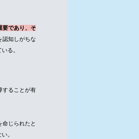
重要であり、そ
を認知しがちな
ている。
導することが有
を命じられたと
ない。