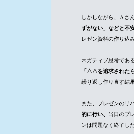
しかしながら、Ａさ
ずがない」などと不
レゼン資料の作り込
ネガティブ思考であ
「△△を追求された
繰り返し作り直す結
また、プレゼンのリ
的に行い、
当日のプ
ンは問題なく終了し