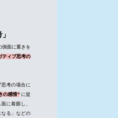
考」
の側面に重きを
ガティブ思考の
ブ思考の場合に
きの感情”
 に捉
ス面に着眼し、
「仕事の幅を広げるチャンスが巡ってきた」「経験値を増やす絶好の機会になる」などの 