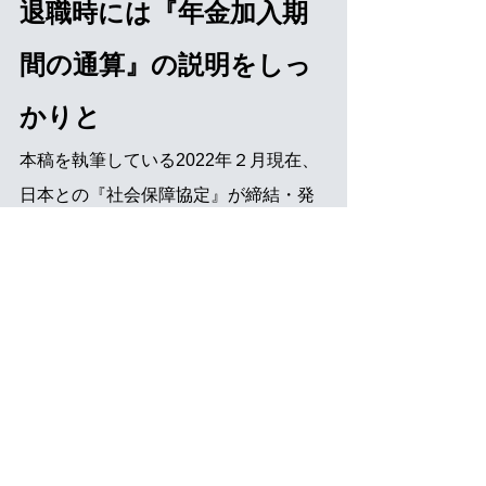
退職時には『年金加入期
間の通算』の説明をしっ
かりと
本稿を執筆している2022年２月現在、
日本との『社会保障協定』が締結・発
効している21カ国のうち、『年金加入
期間の通算』が約束されているのは、
次の
18カ国
である
。
１.ドイツ　２.アメリカ　３.ベルギー　
４.フランス　５.カナダ
６.オーストラリア　７.オランダ　８.チ
ェコ　９.スペイン　10.アイルランド