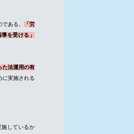
のである。
「労
指導を受ける」
った法運用の有
めに実施される
実施しているか