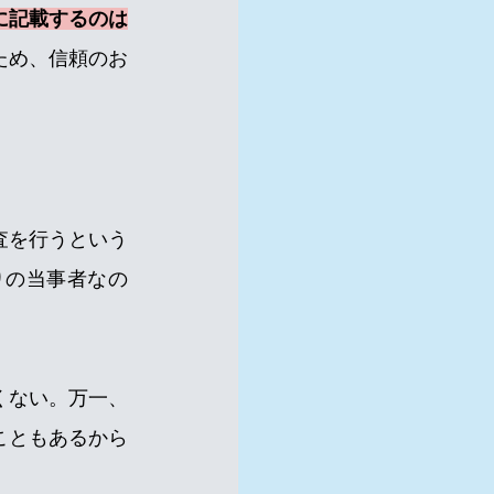
に記載するのは
ため、信頼のお
査を行うという
りの当事者なの
くない。万一、
こともあるから