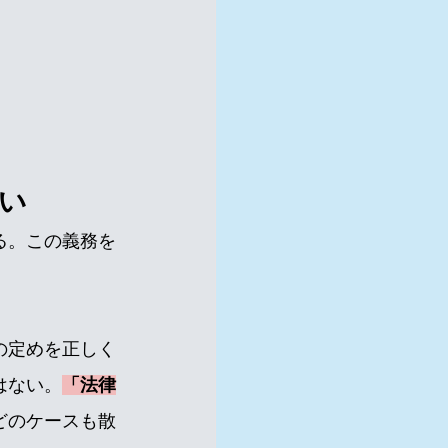
い
る。この義務を
の定めを正しく
はない。
「法律
どのケースも散