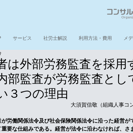
Organi
P
サービス
社労士解説
利用方法・費用
メデ
分
者は外部労務監査を採用
内部監査が労務監査とし
い３つの理由
　　　　　　　　　　　　　　大須賀信敬（組織人事コ
業が労働関係法令及び社会保険関係法令に沿った経営が
て重要な仕組みである。経営が法令に沿わなければ、さ