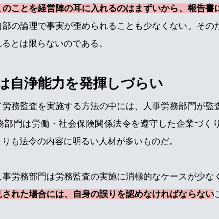
このことを経営陣の耳に入れるのはまずいから、報告書
内部の論理で事実が歪められることも少なくない。その
れるとは限らないのである。
は自浄能力を発揮しづらい
て労務監査を実施する方法の中には、人事労務部門が監
務部門は労働・社会保険関係法令を遵守した企業づく
よりも法令の内容に明るい人材が多いものだ。
人事労務部門は労務監査の実施に消極的なケースが少な
見された場合には、自身の誤りを認めなければならない