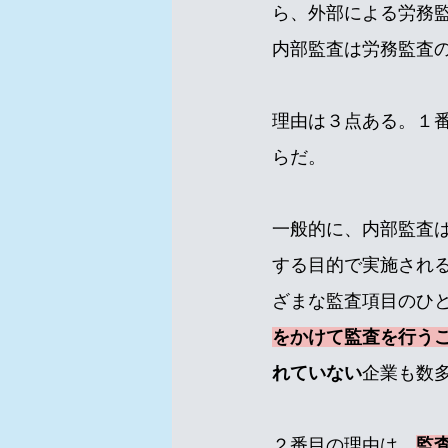
ら、外部による労務
内部監査は労務監査
理由は３点ある。１
らだ。
一般的に、内部監査
する目的で実施され
ざまな監査項目のひ
をかけて監査を行う
れていない
企業も数
２番目の理由は、
監