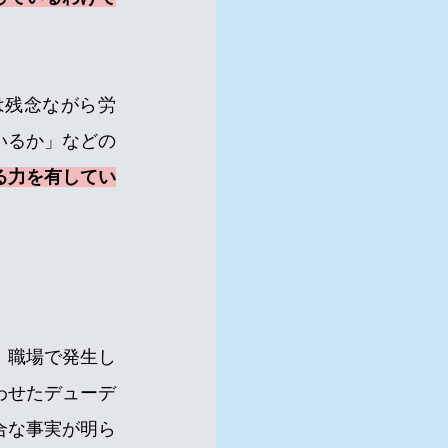
は残念ながら労
いるか」などの
る力を有してい
、職場で発生し
わせたデューデ
合な事実が明ら