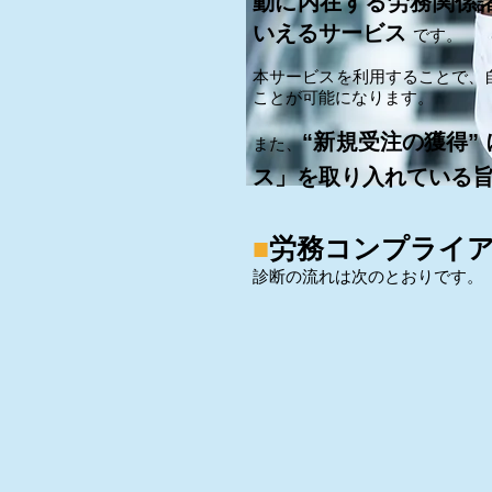
動に内在する労務関係諸
いえるサービス
です。
本サービスを利用することで、
ことが可能になります。
“新規受注の獲得
また、
ス」を取り入れている
■
労務コンプライ
診断の流れは次のとおりです。