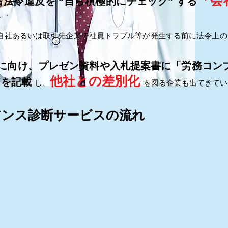
「会
法令違反を “自ら積極的にチェック” する
自社あるいは取引先企業で社員トラブル等が発生する前に法令上の
” に向け、プレゼン資料や入札提案書に「労務コン
他社との差別化
旨を記載
し、
を図る企業も出てきてい
アンス診断サービスの流れ