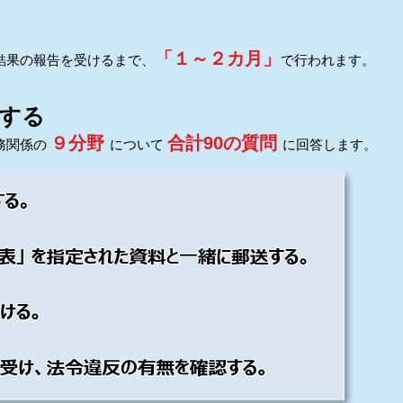
「１～２カ月」
結果の報告を受けるまで、
で行われます。
する
９分野
合計90の質問
務関係の
について
に回答します。