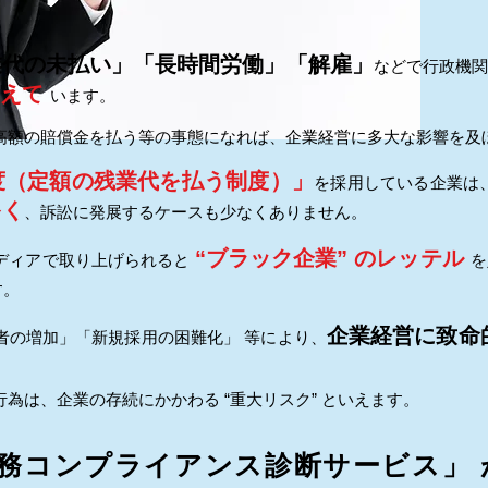
業代の未払い」「長時間労働」「解雇」
などで行政機関
超えて
います。
高額の賠償金を払う等の事態になれば、企業経営に多大な影響を及
度（定額の残業代を払う制度）」
を採用している企業は
多く
、訴訟に発展するケースも少なくありません。
“ブラック企業” のレッテル
ディアで取り上げられると
を
す。
企業経営に致命
者の増加」「新規採用の困難化」 等により、
為は、企業の存続にかかわる “重大リスク” といえます。
労務コンプライアンス診断サービス」