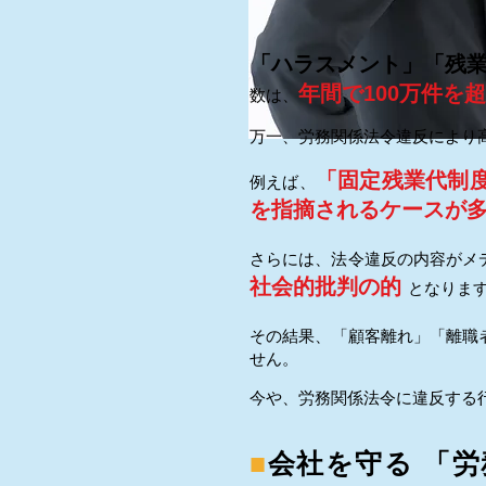
「ハラスメント」「残
年間で100万件を
数は、
万一、労務関係法令違反により
「固定残業代制
例えば、
を指摘されるケースが
さらには、法令違反の内容がメ
社会的批判の的
となりま
その結果、「顧客離れ」「離職
せん。
今や、労務関係法令に違反する行
■
会社を守る 「