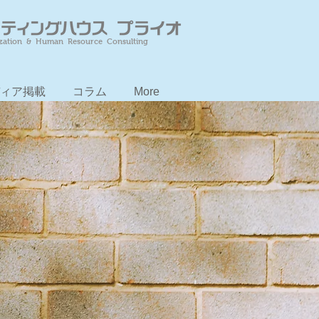
zation & Human Resource Consulting
ィア掲載
コラム
More