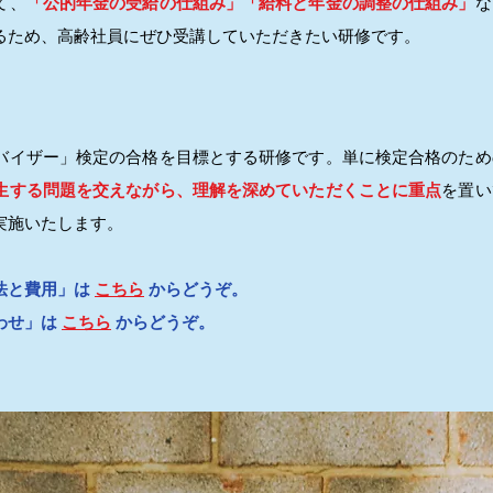
て、
「公的年金の受給の仕組み」「給料と年金の調整の仕組み」
な
るため、高齢社員にぜひ受講していただきたい研修です。
バイザー」検定の合格を目標とする研修です。単に検定合格のため
生する問題を交えながら、理解を深めていただくことに重点
を置い
実施いたします。
方法と費用」は
こちら
からどうぞ。
わせ」は
こちら
からどうぞ。