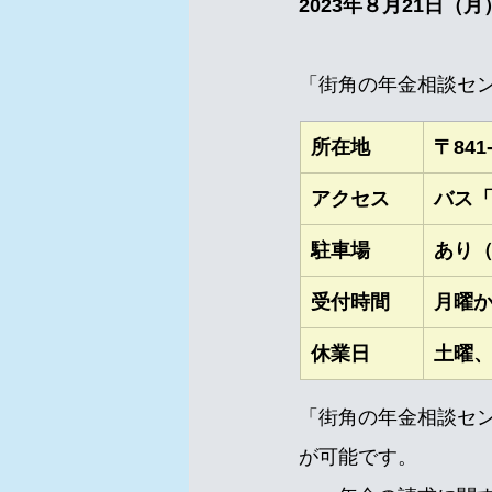
2023年８月21日（月
「街角の年金相談セ
​所在地
​〒84
​アクセス
バス「
​駐車場
あり
​受付時間
月曜か
​休業日
土曜、
「街角の年金相談セ
が可能です。