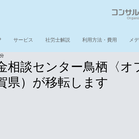
Organi
P
サービス
社労士解説
利用方法・費用
メデ
1分
金相談センター鳥栖〈オ
賀県）が移転します