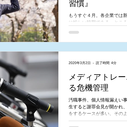
習慣』
もうすぐ４月。各企業では
に忙しい時期である。とこ
は、新入社員に対してどの
っているだろうか。
2020年3月2日
読了時間: 4分
メディアトレー
る危機管理
汚職事件、個人情報漏えい
生すると謝罪会見が開かれ
をするケースが多い。その
レビ報道などで伝えられる