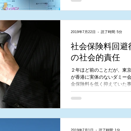
す。...
2019年7月22日
読了時間: 5分
社会保険料回避
の社会的責任
２年ほど前のことだが、東
が香港に実体のないダミー
金保険料を低く抑えていた
あった。厚生労働省は同社
過去の保険料数千万円の支
に、同様の事例が全国にあ
構に疑いのある事業
2019年7月1日
読了時間: 1分