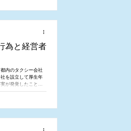
行為と経営者
京都内のタクシー会社
会社を設立して厚生年
事実が発覚したことが
に対して負担を逃れた
払いを求めるととも
るとみて、日本年金機