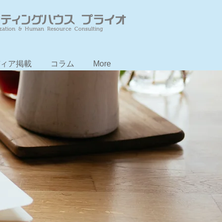
zation & Human Resource Consulting
ィア掲載
コラム
More