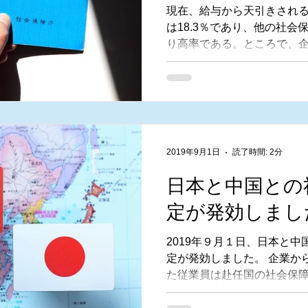
現在、給与から天引きされ
は18.3％であり、他の社会
り高率である。ところで、
して保険料を納める行為に
あるのだろうか。
2019年9月1日
読了時間: 2分
日本と中国との
定が発効しまし
2019年９月１日、日本と
定が発効しました。 企業か
た従業員は赴任国の社会保
要があるため、日本の社会
重に負担しなければならな