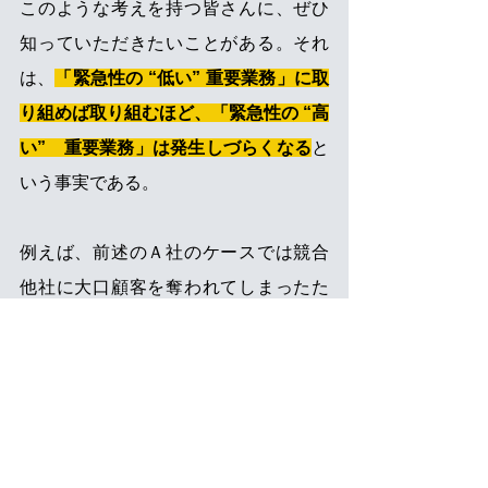
このような考えを持つ皆さんに、ぜひ
知っていただきたいことがある。それ
は、
「緊急性の “低い” 重要業務」に取
り組めば取り組むほど、「緊急性の “高
い”　重要業務」は発生しづらくなる
と
いう事実である。
例えば、前述のＡ社のケースでは競合
他社に大口顧客を奪われてしまったた
め、同社には当面の売上を増やすとい
う「緊急性の “高い” 重要業務」が発生
した。しかしながら、仮に同社が、顧
客の付加価値を高められるように営業
方針を見直すという
「緊急性の “低い” 