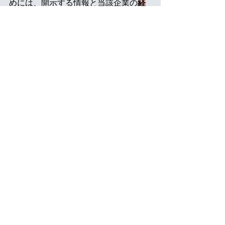
めには、開示する情報と当該企業の
経
営戦略との整合性・関連性も重要
とな
る。そのため、審査に際しては経営層
に対するインタビューが精力的に行わ
れる。
それにもかかわらず、トップマネジメ
ントが「ISO 30414関連は人事部門の担
当業務」などと捉えていると、認証の
取得は困難である。
人的資本に関する
情報開示は最上位の経営課題と位置付
け、トップマネジメント自らが積極的
に関与をすること
も必要になるのであ
る。