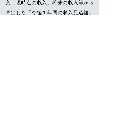
入、現時点の収入、将来の収入等から
算出した「今後１年間の収入見込額」
を用いる基準に変更したものである。
ところで、過去・現時点・将来の収入
等から「今後１年間の収入見込額」を
算出するという考え方は、健康保険の
被扶養者になるための収入要件である
年間収入が 130 万円未満であるか等を
判定する際に、
すでに以前から使用さ
れている考え方
でもある。
つまり、従来の健康保険の被扶養者認
定では、異なる２つの年間収入の考え