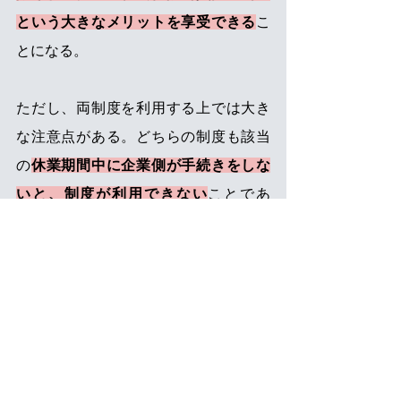
という大きなメリットを享受できる
こ
とになる。 
ただし、両制度を利用する上では大き
な注意点がある。どちらの制度も該当
の
休業期間中に企業側が手続きをしな
いと、制度が利用できない
ことであ
る。産前産後休業保険料免除制度であ
れば産前産後休業が終了する前に、育
児休業等保険料免除制度であれば育児
休業が終了する前に手続きをしなけれ
ばならない。当該休業が終了した後に
手続きをしようとしても認められず、
その場合には保険料の免除は一切受け