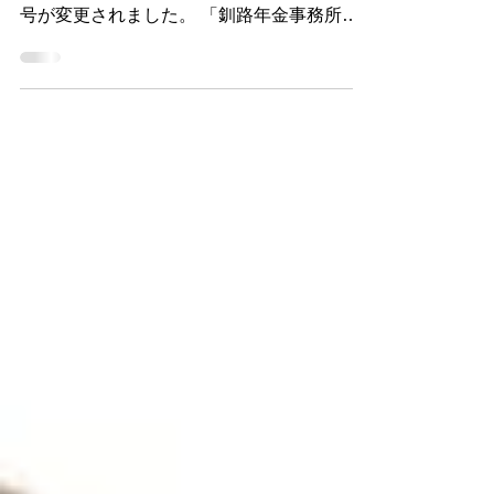
2022年８月28日から、北海道小樽市にある
日本年金機構の「釧路年金事務所」の電話番
号が変更されました。 「釧路年金事務所」
の新しい電話番号等は次のとおりです。
《参考》 日本年金機構ホームページ：令和
５年８月に釧路年金事務所の電話番号を変更
します