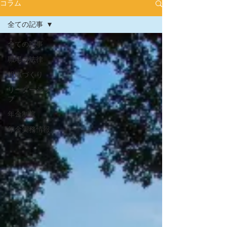
コラム
全ての記事
全ての記事
職場の法律
組織づくり
リーダーシッ
プ
年金制度
年金実務情報