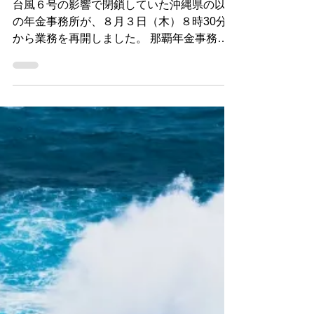
2023年8月3日
読了時間: 1分
沖縄県の年金事務所が一
部、業務を再開しました
台風６号の影響で閉鎖していた沖縄県の以下
の年金事務所が、８月３日（木）８時30分
から業務を再開しました。 那覇年金事務所
浦添年金事務所 コザ年金事務所 名護年金事
務所 以下の年金事務所は、引き続き閉鎖中
です。 平良年金事務所 石垣年金事務所 《参
考》...