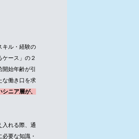
スキル・経験の
るケース」
の２
給開始年齢が引
たな働き口を求
いシニア層が、
。
え入れる際、通
に必要な知識・