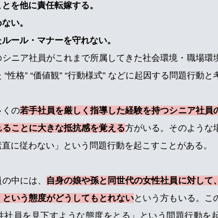
ことを他に責任転嫁する。
めない。
たルール・マナーを守れない。
のシニア社員がこれまで所属してきた社会環境・職場環
“性格” “価値観” “行動様式” などに起因する問題行動
多くの
若手社員を厳しく指導した経験を持つシニア社員
れることに大きな抵抗感を覚える
方がいる。
そのような
素直に従わない」という問題行動を起こすことがある。
員の中には、
自身の娘や孫と同世代の女性社員に対して
」という態度がどうしてもとれない
という方もいる。こ
性社員を見下すような態度をとる」という問題行動を