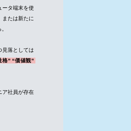
ュータ端末を使
、または新たに
る。
つ見落としては
” “価値観” 
ニア社員が存在