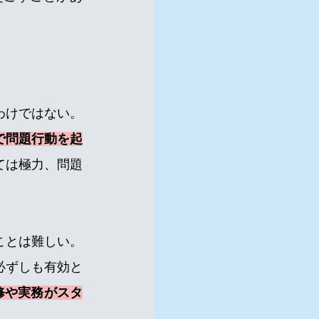
。
わけではない。
で問題行動を起
ては極力、問題
ことは難しい。
必ずしも有効と
修や実務がスタ