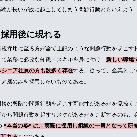
経験が長いが故に起こしてしまう問題行動ともいえよう
は採用後に現れる
新規採用に至る方が全て上記のような問題行動を起こす
して業務に必要な知識・スキルを身に付け、
新しい職場
るシニア社員の方も数多く存在
する。従って、企業とし
ニア層のみを採用したいものである。
面接の段階で問題行動を起こす可能性があるかを見抜く
歴から問題行動を起すリスクがあるかを判断するのも、
の
“本当の姿” は、実際に採用し組織の一員となって研
て現れる
ものである。